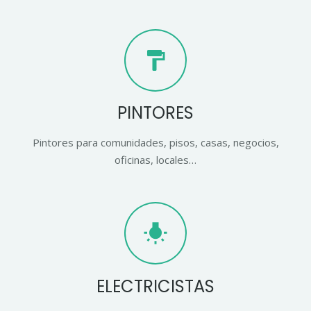
format_paint
PINTORES
Pintores para comunidades, pisos, casas, negocios,
oficinas, locales…
wb_incandescent
ELECTRICISTAS